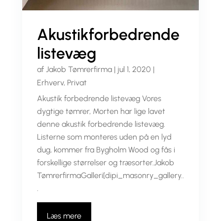
Akustikforbedrende
listevæg
af
Jakob Tømrerfirma
|
jul 1, 2020
|
Erhverv
,
Privat
Akustik forbedrende listevæg Vores
dygtige tømrer, Morten har lige lavet
denne akustik forbedrende listevæg.
Listerne som monteres uden på en lyd
dug, kommer fra Bygholm Wood og fås i
forskellige størrelser og træsorter.Jakob
TømrerfirmaGalleri[dipi_masonry_gallery..
.
Læs mere