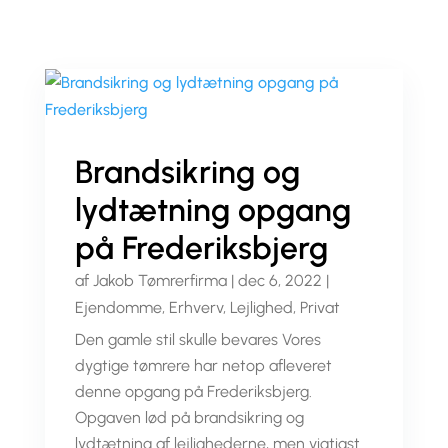
RING 86 10 24 24
Brandsikring og
lydtætning opgang
på Frederiksbjerg
af
Jakob Tømrerfirma
|
dec 6, 2022
|
Ejendomme
,
Erhverv
,
Lejlighed
,
Privat
Den gamle stil skulle bevares Vores
dygtige tømrere har netop afleveret
denne opgang på Frederiksbjerg.
Opgaven lød på brandsikring og
lydtætning af lejlighederne, men vigtigst