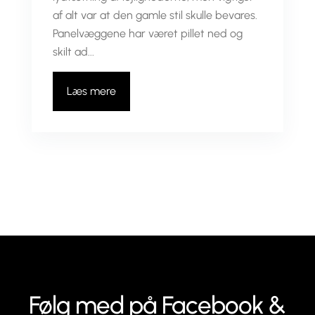
af alt var at den gamle stil skulle bevares.
Panelvæggene har været pillet ned og
skilt ad...
Læs mere
Følg med på Facebook &