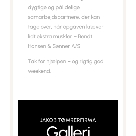
dygtige og pålidelige
samarbejdspartnere, der kan
tage over, når opgaven kræver
lidt ekstra muskler – Bendt
Hansen & Sønner A/S.
Tak for hjælpen – og rigtig god
weekend.
JAKOB TØMRERFIRMA
Galleri